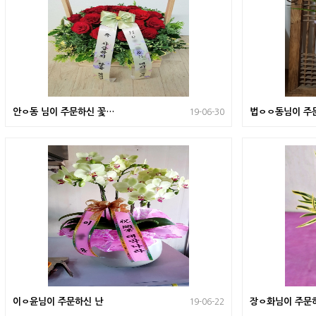
안ㅇ동 님이 주문하신 꽃바
법ㅇㅇ동님이 주
19-06-30
구니
이ㅇ윤님이 주문하신 난
장ㅇ화님이 주문
19-06-22