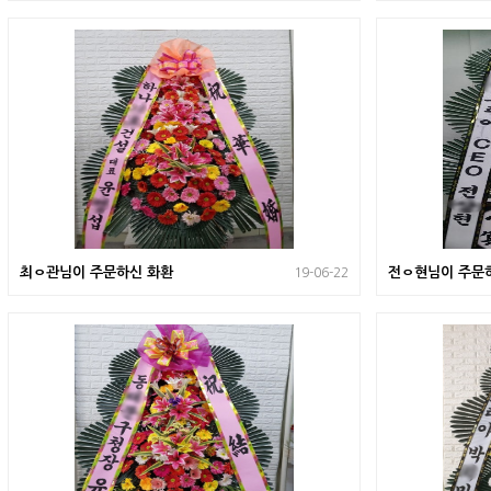
최ㅇ관님이 주문하신 화환
전ㅇ현님이 주문
19-06-22