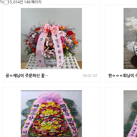
Total 5,014건
149 페이지
공ㅇ재님이 주문하신 꽃바
한ㅇㅇㅇ회님이 
19-07-07
구니
난