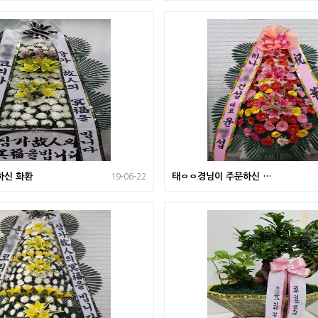
하신 화환
태ㅇㅇ경님이 주문하신 화
19-06-22
환