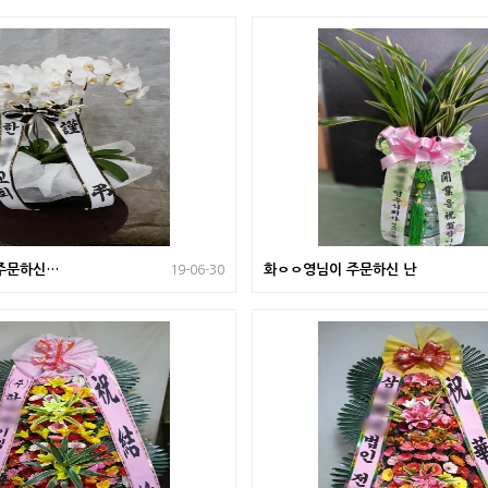
주문하신
화ㅇㅇ영님이 주문하신 난
19-06-30