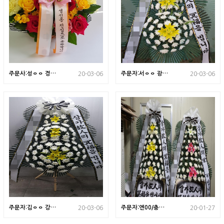
주문사:성ㅇㅇ 경기
주문자:서ㅇㅇ 광주
20-03-06
20-03-06
도 광주시로 배송된
광역시로 배송된 상
상품입니다
품입니다
주문자:김ㅇㅇ 강원
주문자:엔00/충북
20-03-06
20-01-27
도 고성으로 배송된
청주시 배송된 상품
상품입니다
사진입니다